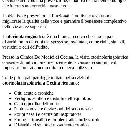
Cecina è dedicato alla prevenzione, diagnosi e cura delle patologie
che interessano orecchie, naso e gola.
L’obiettivo è preservare la funzionalità uditiva e respiratoria,
migliorare la qualità della voce e garantire il benessere complessivo
delle vie aeree superiori.
L’
otorinolaringoiatria
è una branca medica che si occupa di
disturbi molto comuni ma spesso sottovalutati, come riniti, sinusiti,
vertigini o cali dell’udito.
Presso la Clinica De Medici di Cecina, la visita otorinolaringoiatrica
consente di individuare precocemente la causa dei sintomi e di
impostare un trattamento mirato e personalizzato.
Tra le principali patologie trattate nel servizio di
otorinolaringoiatria a Cecina
rientrano:
Otiti acute e croniche
Vertigini, acufeni e disturbi dell’equilibrio
Calo o perdita dell’udito
Riniti, sinusiti e deviazioni del setto nasale
Polipi nasali e ostruzioni respiratorie
Faringiti, tonsilliti e problemi alle corde vocali
Disturbi del sonno e russamento cronico