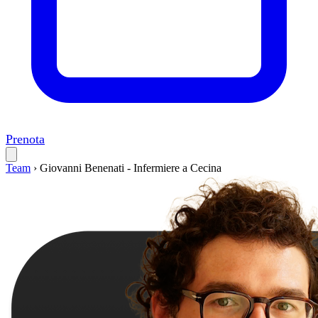
Prenota
Team
›
Giovanni Benenati - Infermiere a Cecina