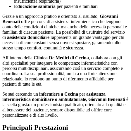
insufficienza respiratoria)
Educazione sanitaria
per pazienti e familiari
Grazie a un approccio pratico e orientato al risultato,
Giovanni
Benenati
offre percorsi di assistenza infermieristica che tengono
conto delle condizioni cliniche, ma anche delle necessità personali e
familiari di ciascun paziente. La possibilità di usufruire del servizio
di
assistenza domiciliare
rappresenta un grande vantaggio per chi
necessita di cure costanti senza doversi spostare, garantendo allo
stesso tempo comfort, continuità e sicurezza.
All’interno della
Clinica De Medici di Cecina
, collabora con gli
altri specialisti per integrare le competenze infermieristiche con
percorsi multidisciplinari, assicurando così un servizio completo e
coordinato. La sua professionalità, unita a una forte attenzione
relazionale, lo rendono un punto di riferimento affidabile per
pazienti di tutte le età.
Se stai cercando un
infermiere a Cecina
per
assistenza
infermieristica domiciliare o ambulatoriale
,
Giovanni Benenati
è
la scelta giusta: un professionista qualificato, orientato alla qualità e
al benessere del paziente, sempre disponibile ad offrire cure
personalizzate e di alto livello.
Principali Prestazioni