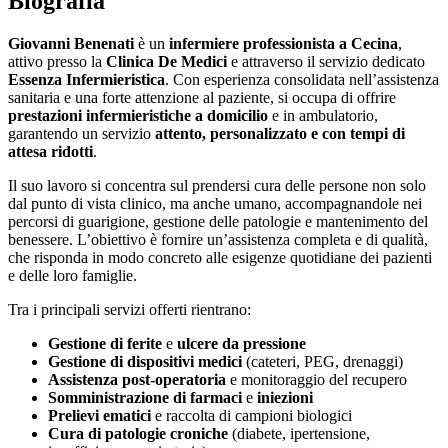
Biografia
Giovanni Benenati
è un
infermiere professionista a Cecina
,
attivo presso la
Clinica De Medici
e attraverso il servizio dedicato
Essenza Infermieristica
. Con esperienza consolidata nell’assistenza
sanitaria e una forte attenzione al paziente, si occupa di offrire
prestazioni infermieristiche a domicilio
e in ambulatorio,
garantendo un servizio
attento, personalizzato e con tempi di
attesa ridotti
.
Il suo lavoro si concentra sul prendersi cura delle persone non solo
dal punto di vista clinico, ma anche umano, accompagnandole nei
percorsi di guarigione, gestione delle patologie e mantenimento del
benessere. L’obiettivo è fornire un’assistenza completa e di qualità,
che risponda in modo concreto alle esigenze quotidiane dei pazienti
e delle loro famiglie.
Tra i principali servizi offerti rientrano:
Gestione di ferite
e
ulcere da pressione
Gestione di dispositivi medici
(cateteri, PEG, drenaggi)
Assistenza post-operatoria
e monitoraggio del recupero
Somministrazione di farmaci
e
iniezioni
Prelievi ematici
e raccolta di campioni biologici
Cura di patologie croniche
(diabete, ipertensione,