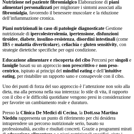
Nutrizione nel paziente fibromialgico
Elaborazione di
piani
alimentari personalizzati
per migliorare i sintomi associati alla
fibromialgia
, favorendo il benessere muscolare e la riduzione
dell’infiammazione cronica.
Piani nutrizionali in caso di patologie diagnosticate
Gestione
nutrizionale di
ipercolesterolemia
,
ipertensione
,
disfunzioni
tiroidee
,
diabete
,
insulino-resistenza
,
disordini intestinali
(come
IBS
e
malattia diverticolare
),
celiachia
e
gluten sensitivity
, con
strategie dietetiche specifiche per ogni condizione.
Educazione alimentare e riscoperta del cibo
Percorsi per
singoli
e
famiglie
basati su un approccio
non prescrittivo
e
non peso-
centrico
, ispirato ai principi del
mindful eating
e dell’
intuitive
eating
, per ristabilire un rapporto sano e consapevole con il cibo.
Uno dei punti di forza del suo approccio è l’attenzione non solo alla
dieta, ma alla persona nella sua interezza: lo stile di vita, il rapporto
con il cibo e le difficoltà quotidiane vengono presi in considerazione
per favorire un cambiamento reale e duraturo.
Presso la
Clinica De Medici di Cecina
, la
Dott.ssa Martina
Nieddu
rappresenta un punto di riferimento per chi desidera
intraprendere un percorso nutrizionale serio, basato su
professionalità, ascolto e risultati concreti. Grazie a programmi mirati