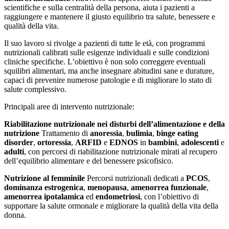
scientifiche e sulla centralità della persona, aiuta i pazienti a
raggiungere e mantenere il giusto equilibrio tra salute, benessere e
qualità della vita.
Il suo lavoro si rivolge a pazienti di tutte le età, con programmi
nutrizionali calibrati sulle esigenze individuali e sulle condizioni
cliniche specifiche. L’obiettivo è non solo correggere eventuali
squilibri alimentari, ma anche insegnare abitudini sane e durature,
capaci di prevenire numerose patologie e di migliorare lo stato di
salute complessivo.
Principali aree di intervento nutrizionale:
Riabilitazione nutrizionale nei disturbi dell’alimentazione e della
nutrizione
Trattamento di
anoressia
,
bulimia
,
binge eating
disorder
,
ortoressia
,
ARFID
e
EDNOS
in
bambini
,
adolescenti
e
adulti
, con percorsi di riabilitazione nutrizionale mirati al recupero
dell’equilibrio alimentare e del benessere psicofisico.
Nutrizione al femminile
Percorsi nutrizionali dedicati a
PCOS
,
dominanza estrogenica
,
menopausa
,
amenorrea funzionale
,
amenorrea ipotalamica
ed
endometriosi
, con l’obiettivo di
supportare la salute ormonale e migliorare la qualità della vita della
donna.