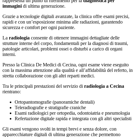
rappresenta un punto di riferimento per la
diagnostica per
immagini
di ultima generazione.
Grazie a tecnologie digitali avanzate, la clinica offre esami precisi,
rapidi e con un’esposizione minima alle radiazioni, garantendo
sicurezza e comfort per ogni paziente.
La
radiologia
consente di ottenere immagini dettagliate delle
strutture interne del corpo, fondamentali per la diagnosi di traumi,
patologie articolari, problemi ossei o disturbi a carico di organi
interni.
Presso la Clinica De Medici di Cecina, ogni esame viene eseguito
con la massima attenzione alla qualità e all’affidabilità del referto, in
stretta collaborazione con gli altri reparti medici.
Tra le principali prestazioni del servizio di
radiologia a Cecina
rientrano:
Ortopantomografie (panoramiche dentali)
Teleradiografie e stratigrafie craniche
Esami radiologici per ortopedia, odontoiatria e pneumologia
Refertazione digitale rapida e integrata con gli altri specialisti
Gli esami vengono svolti in tempi brevi e senza dolore, con
apparecchiature digitali di ultima generazione che permettono